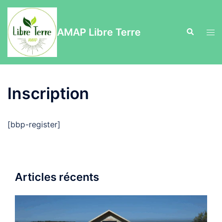
Aller
au
AMAP Libre Terre
Recherche
contenu
Ouvr
le
men
Inscription
[bbp-register]
Articles récents