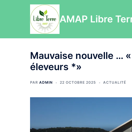
Aller
au
AMAP Libre Ter
contenu
Mauvaise nouvelle … «
éleveurs *»
PAR
ADMIN
22 OCTOBRE 2025
ACTUALITÉ