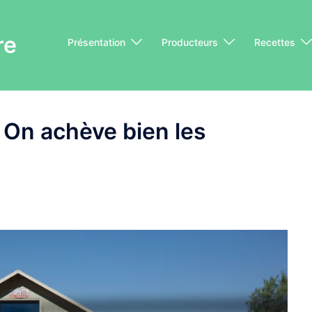
re
Présentation
Producteurs
Recettes
 On achève bien les