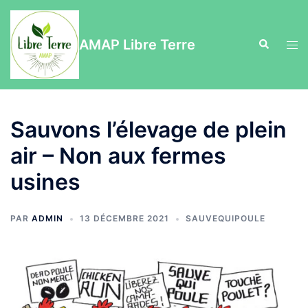
Aller
au
AMAP Libre Terre
Recherche
contenu
Ouvr
le
men
Sauvons l’élevage de plein
air – Non aux fermes
usines
PAR
ADMIN
13 DÉCEMBRE 2021
SAUVEQUIPOULE